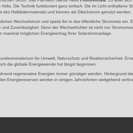
ischen Strom. Das Fachwort hierfür heißt
Photovoltaik
. Es leitet si
lta. Die Technik funktioniert ganz einfach: Die im Licht enthaltene Str
ht des Halbleitermaterials und können als Gleichstrom genutzt werden.
lichen Wechselstrom und speist ihn in das öffentliche Stromnetz ein. E
ienz und Zuverlässigkeit. Denn der Wechselrichter ist nicht nur Stromum
den maximal möglichen Energieertrag Ihrer Solarstromanlage.
undesministerium für Umwelt, Naturschutz und Reaktorsicherheit: Erne
Doch die globale Energiewende hat längst begonnen.
 während regenerative Energien immer günstiger werden. Hintergrund die
len Energiereserven werden in einigen Jahrzehnten weitgehend verbra