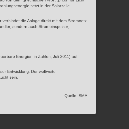
ch ab von dem griechischen Wort „phos“ für Licht
ahlungsenergie setzt in der Solarzelle
r verbindet die Anlage direkt mit dem Stromnetz
wandler, sondern auch Stromeinspeiser,
uerbare Energien in Zahlen, Juli 2011) auf
ser Entwicklung: Der weltweite
ucht sein.
Quelle: SMA