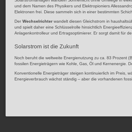
Solarstromanlagen wandeln Sonnenlicht ohne Umwege in elektr
und dem Namen des Physikers und Elektropioniers Allessandro Vo
Elektronen frei. Diese sammeln sich in einer bestimmten Schic
Der
Wechselrichter
wandelt diesen Gleichstrom in haushaltsüb
und spielt daher eine Schlüsselrolle hinsichtlich Energieeffiz
Anlagenkontrolleur und Ertragsoptimierer. Er sorgt damit für 
Solarstrom ist die Zukunft
Noch beruht die weltweite Energienutzung zu ca. 83 Prozent (B
fossilen Energieträgern wie Kohle, Gas, Öl und Kernenergie. 
Konventionelle Energieträger steigen kontinuierlich im Preis,
Energieverbrauch wächst ständig – aber die vorhandenen fossi