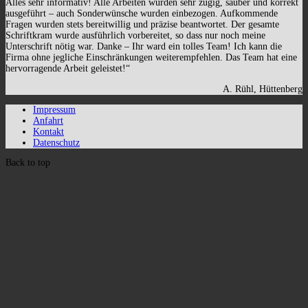
Alles sehr informativ! Alle Arbeiten wurden sehr zügig, sauber und korrekt
ausgeführt – auch Sonderwünsche wurden einbezogen. Aufkommende
Fragen wurden stets bereitwillig und präzise beantwortet. Der gesamte
Schriftkram wurde ausführlich vorbereitet, so dass nur noch meine
Unterschrift nötig war. Danke – Ihr ward ein tolles Team! Ich kann die
Firma ohne jegliche Einschränkungen weiterempfehlen. Das Team hat eine
hervorragende Arbeit geleistet!“
A. Rühl, Hüttenberg
Impressum
Anfahrt
Kontakt
Datenschutz
Back to top