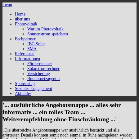
menu
Home
über uns
Photovoltaik
Warum Photovoltaik
Sonnenstrom speichern
Fachpartner
IBC Solar
SMA
Referenzen
Informationen
Förderrechner
Solarstromrechner
Versicherung
Bundesnetzagentur
Sponsoring
Soziales Engagement
Aktuelles
'... ausführliche Angebotsmappe ... alles sehr
informativ ... ein tolles Team ...
Weiterempfehlung ohne Einschränkung ...'
„Die überreichte Angebotsmappe war ausführlich bestückt und alle
erörterten Details konnten somit noch einmal in Ruhe nachgelesen werden.